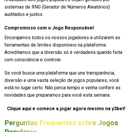
sistemas de RNG (Gerador de Números Aleatórios)
auditados e justos.
Compromisso com o Jogo Responsável
Encorajamos todos os nossos jogadores a utilizarem as
ferramentas de limites disponíveis na plataforma.
Acreditamos que a diversão só é verdadeira quando feita
com consciência e controle.
Se você busca uma plataforma que une transparência,
diversão e uma vasta seleção de jogos populares, você
está no lugar certo. Não perca tempo e venha conferir as
novidades que preparamos para você esta semana.
Clique aqui e comece a jogar agora mesmo na y3bet!
Perguntas Frequentes sobre Jogos