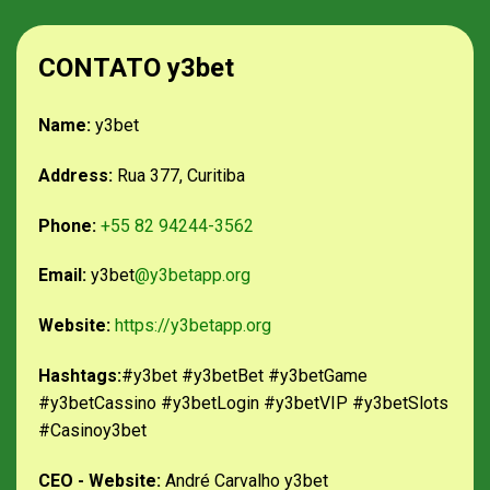
CONTATO y3bet
Name:
y3bet
Address:
Rua 377, Curitiba
Phone:
+55 82 94244-3562
Email:
y3bet
@y3betapp.org
Website:
https://y3betapp.org
Hashtags:
#y3bet #y3betBet #y3betGame
#y3betCassino #y3betLogin #y3betVIP #y3betSlots
#Casinoy3bet
CEO - Website:
André Carvalho y3bet