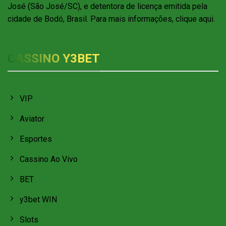
José (São José/SC), e detentora de licença emitida pela
cidade de Bodó, Brasil. Para mais informações, clique aqui.
CASSINO Y3BET
VIP
Aviator
Esportes
Cassino Ao Vivo
BET
y3bet WIN
Slots