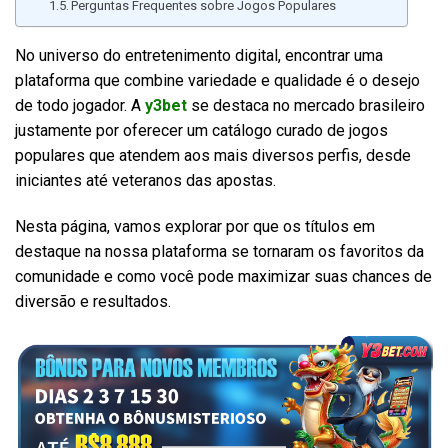
Perguntas Frequentes sobre Jogos Populares
No universo do entretenimento digital, encontrar uma
plataforma que combine variedade e qualidade é o desejo
de todo jogador. A
y3bet
se destaca no mercado brasileiro
justamente por oferecer um catálogo curado de jogos
populares que atendem aos mais diversos perfis, desde
iniciantes até veteranos das apostas.
Nesta página, vamos explorar por que os títulos em
destaque na nossa plataforma se tornaram os favoritos da
comunidade e como você pode maximizar suas chances de
diversão e resultados.