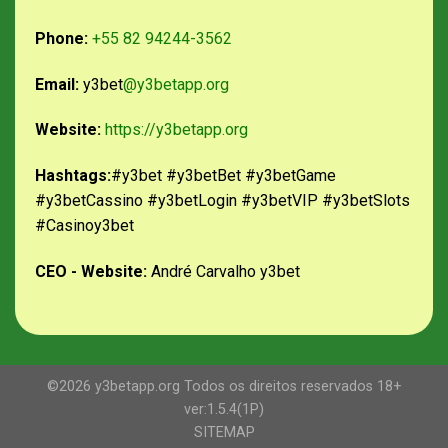
Phone:
+55 82 94244-3562
Email:
y3bet
@y3betapp.org
Website:
https://y3betapp.org
Hashtags:
#y3bet #y3betBet #y3betGame
#y3betCassino #y3betLogin #y3betVIP #y3betSlots
#Casinoy3bet
CEO - Website:
André Carvalho y3bet
©2026 y3betapp.org Todos os direitos reservados 18+
ver:1.5.4(1P)
SITEMAP