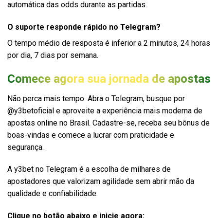
automática das odds durante as partidas.
O suporte responde rápido no Telegram?
O tempo médio de resposta é inferior a 2 minutos, 24 horas
por dia, 7 dias por semana.
Comece agora sua jornada de apostas
Não perca mais tempo. Abra o Telegram, busque por
@y3betoficial e aproveite a experiência mais moderna de
apostas online no Brasil. Cadastre-se, receba seu bônus de
boas-vindas e comece a lucrar com praticidade e
segurança.
A y3bet no Telegram é a escolha de milhares de
apostadores que valorizam agilidade sem abrir mão da
qualidade e confiabilidade.
Clique no botão abaixo e inicie agora: