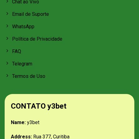
Chat ao Vivo
Email de Suporte
WhatsApp
Política de Privacidade
FAQ
Telegram
Termos de Uso
CONTATO y3bet
Name:
y3bet
Address:
Rua 377, Curitiba