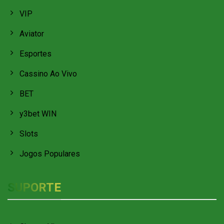
VIP
Aviator
Esportes
Cassino Ao Vivo
BET
y3bet WIN
Slots
Jogos Populares
SUPORTE