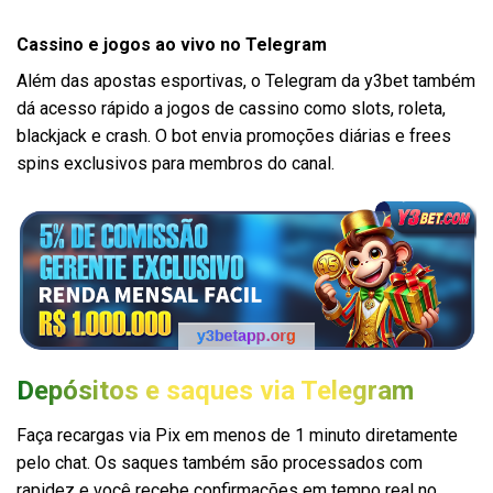
Cassino e jogos ao vivo no Telegram
Além das apostas esportivas, o Telegram da y3bet também
dá acesso rápido a jogos de cassino como slots, roleta,
blackjack e crash. O bot envia promoções diárias e frees
spins exclusivos para membros do canal.
Depósitos e saques via Telegram
Faça recargas via Pix em menos de 1 minuto diretamente
pelo chat. Os saques também são processados com
rapidez e você recebe confirmações em tempo real no