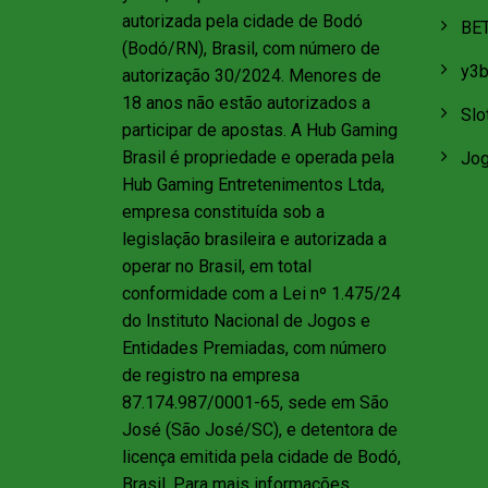
autorizada pela cidade de Bodó
BE
(Bodó/RN), Brasil, com número de
y3
autorização 30/2024. Menores de
18 anos não estão autorizados a
Slo
participar de apostas. A Hub Gaming
Brasil é propriedade e operada pela
Jog
Hub Gaming Entretenimentos Ltda,
empresa constituída sob a
legislação brasileira e autorizada a
operar no Brasil, em total
conformidade com a Lei nº 1.475/24
do Instituto Nacional de Jogos e
Entidades Premiadas, com número
de registro na empresa
87.174.987/0001-65, sede em São
José (São José/SC), e detentora de
licença emitida pela cidade de Bodó,
Brasil. Para mais informações,