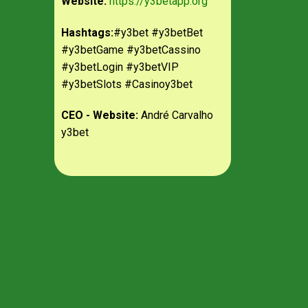
Website:
https://y3betapp.org
Hashtags:
#y3bet #y3betBet
#y3betGame #y3betCassino
#y3betLogin #y3betVIP
#y3betSlots #Casinoy3bet
CEO - Website:
André Carvalho
y3bet