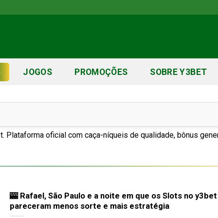
S
JOGOS
PROMOÇÕES
SOBRE Y3BET
t. Plataforma oficial com caça-níqueis de qualidade, bônus gene
🎰 Rafael, São Paulo e a noite em que os Slots no y3bet
pareceram menos sorte e mais estratégia