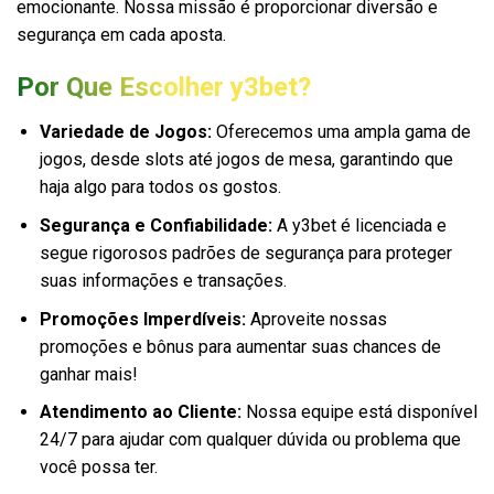
emocionante. Nossa missão é proporcionar diversão e
segurança em cada aposta.
Por Que Escolher y3bet?
Variedade de Jogos:
Oferecemos uma ampla gama de
jogos, desde slots até jogos de mesa, garantindo que
haja algo para todos os gostos.
Segurança e Confiabilidade:
A y3bet é licenciada e
segue rigorosos padrões de segurança para proteger
suas informações e transações.
Promoções Imperdíveis:
Aproveite nossas
promoções e bônus para aumentar suas chances de
ganhar mais!
Atendimento ao Cliente:
Nossa equipe está disponível
24/7 para ajudar com qualquer dúvida ou problema que
você possa ter.