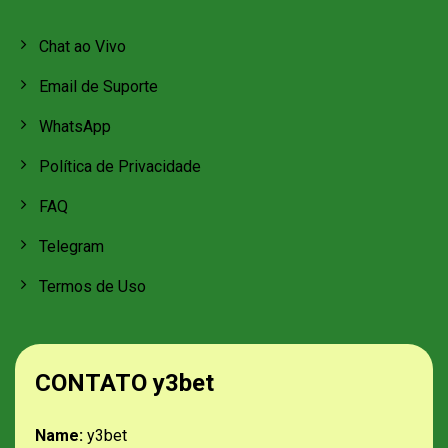
Chat ao Vivo
Email de Suporte
WhatsApp
Política de Privacidade
FAQ
Telegram
Termos de Uso
CONTATO y3bet
Name:
y3bet