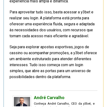
experiência mais ampla e dinâmica.
Para aproveitar tudo isso, basta acessar a y3bet e
realizar seu login. A plataforma está pronta para
oferecer uma experiência fluida, segura e adaptada
às necessidades dos usuários, com recursos que
tornam cada acesso mais eficiente e agradável.
Seja para explorar apostas esportivas, jogos de
cassino ou acompanhar promoções, a y3bet oferece
um ambiente estruturado para atender diferentes
interesses. Tudo isso começa com um login
simples, que abre as portas para um universo de
possibilidades dentro da plataforma.
André Carvalho
Conheça André Carvalho, CEO da y3bet, e