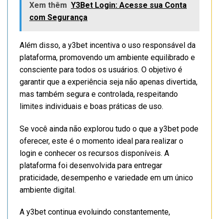
Xem thêm
Y3Bet Login: Acesse sua Conta
com Segurança
Além disso, a y3bet incentiva o uso responsável da
plataforma, promovendo um ambiente equilibrado e
consciente para todos os usuários. O objetivo é
garantir que a experiência seja não apenas divertida,
mas também segura e controlada, respeitando
limites individuais e boas práticas de uso.
Se você ainda não explorou tudo o que a y3bet pode
oferecer, este é o momento ideal para realizar o
login e conhecer os recursos disponíveis. A
plataforma foi desenvolvida para entregar
praticidade, desempenho e variedade em um único
ambiente digital.
A y3bet continua evoluindo constantemente,