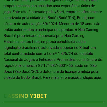
proporcionando aos usuários uma experiência única de
jogo. Este site é operado pela y3bet, empresa oficialmente
autorizada pela cidade de Bodó (Bodó/RN), Brasil, com
número de autorização 30/2024. Menores de 18 anos não
estão autorizados a participar de apostas. A Hub Gaming
Brasil é propriedade e operada pela Hub Gaming
Entretenimentos Ltda, empresa constituída sob a
legislação brasileira e autorizada a operar no Brasil, em
total conformidade com a Lei nº 1.475/24 do Instituto
Nacional de Jogos e Entidades Premiadas, com número de
registro na empresa 87.174.987/0001-65, sede em São
José (São José/SC), e detentora de licença emitida pela
cidade de Bodó, Brasil. Para mais informações, clique aqui.
CASSINO Y3BET